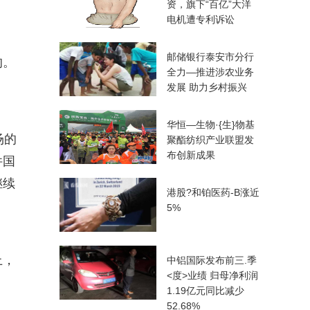
资，旗下“百亿”大洋
电机遭专利诉讼
邮储银行泰安市分行
的。
全力—推进涉农业务
发展 助力乡村振兴
华恒—生物·{生}物基
场的
聚酯纺织产业联盟发
布创新成果
件国
继续
港股?和铂医药-B涨近
5%
上，
中铝国际发布前三.季
<度>业绩 归母净利润
1.19亿元同比减少
52.68%