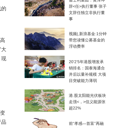
嘉士利集团：黄泽坤
辞<任>执行董事 张子
线的
文辞任独立非执行董
事
视频|,新浪基金:1分钟
的高
带您读懂公募基金的
浮动费率
罗大
，现
20‘2’5年港股增发承
销排名：国泰海通合
并后以量补规模 大项
目突破能力薄弱
港.股太阳能光伏板块
走强<，>信义能源张
超22%
的变
产品
前“孝感—首富”再融