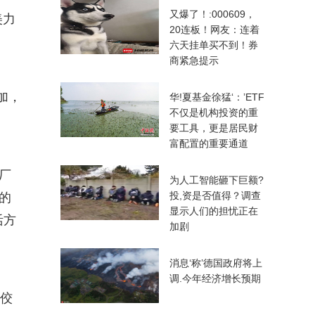
又爆了！:000609，
美力
20连板！网友：连着
六天挂单买不到！券
商紧急提示
加，
华!夏基金徐猛‘：’ETF
不仅是机构投资的重
要工具，更是居民财
富配置的重要通道
厂
为人工智能砸下巨额?
投,资是否值得？调查
的
显示人们的担忧正在
活方
加剧
消息‘称’德国政府将上
调.今年经济增长预期
的佼