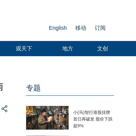
English
移动
订阅
观天下
地方
文创
南
专题
小{马}智行港股挂牌
首日再破发 股价下跌
超9%