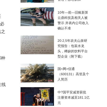
10年—前—旧账新算
逐
云鼎科技及相关人被
警示 并表内公司收入
，必
确认不准
魂之
20:2,5年农夫山泉研
究报告：包装水龙
头，稀缺的饮料平台
型企业（附下载）
那种
国<网>信通
（600131）高管及个
人简历
在线
中?国平安减资获批
注册资本减至181.1亿
元