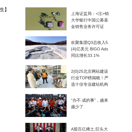
生】
上海证监局：<注>销
大华银行中国公募基
金销售业务许可证
欢聚集团Q3总收入5.
{4}亿美元 BIGO Ads
同比增长33.1%
2{0}25北京网站建设
行业TOP榜揭晓！严
选十佳专业建站机构
“办不.成的事”，越来
越少了
A股百亿稀土;巨头大