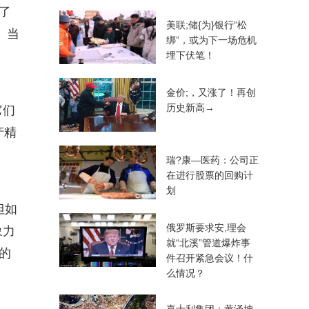
了
美联;储{为}银行“松
。当
绑”，或为下一场危机
埋下伏笔！
金价;，又涨了！再创
历史新高→
它们
产精
瑞?康—医药：公司正
在进行股票的回购计
划
但如
俄罗斯要求安,理会
象力
就“北溪”管道爆炸事
的
件召开紧急会议！什
么情况？