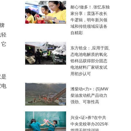
耐心!做多！.张忆东独
家分享：震荡不改长
牛逻辑，明年新兴领
牌
域和传统领域应该各
自精彩
法轻
，它
东方锆业：,应用于固,
。
态电池电解质的氧化
锆样品获得部分固态
电池材料厂家研发试
用初步认可
仅是
家电
潍柴动<力>：{5}MW
柴油发动机产品动力
强劲、可靠性高
兴业<证>券?在中共
中央党校举办2025年
管理干部培训班