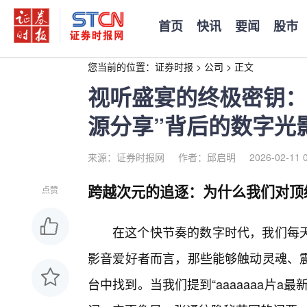
首页
快讯
要闻
股市
您当前的位置：
证券时报
>
公司
>
正文
视听盛宴的终极密钥：探
源分享”背后的数字光
来源：证券时报网
作者：邱启明
2026-02-11 
跨越次元的追逐：为什么我们对顶
点赞
在这个快节奏的数字时代，我们每天
影音爱好者而言，那些能够触动灵魂、震
台中找到。当我们提到“aaaaaaa片