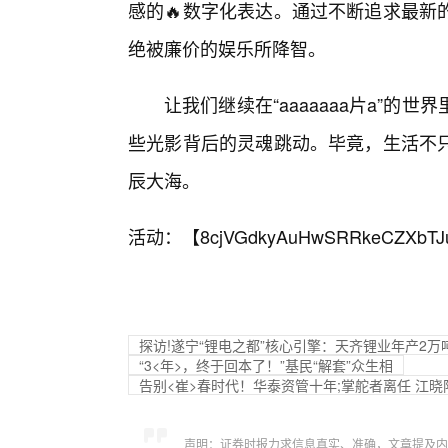
感的🔥数字化表达。通过不断追求最新
绝被廉价的娱乐所降智。
让我们继续在“aaaaaaa片a”
些光影背后的灵魂跳动。毕竟，生活不
辰大海。
活动：【
8cjVGdkyAuHwSRRkeCZXbTJ
探访!遂宁“锂电之都”核心引擎：天齐锂业年产2
“3<年>，终于回本了！”基民“解套”众生相
告别<崔>春时代！华泰资管十年;掌舵者离任 江
声明：证券时报力求信息真实、准确，文章提及内