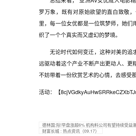
总结来看，“亚洲AV女优成人电影
罗万象，既有对原始欲望的直白致敬，
里，每一位女优都是一位筑梦师，她们
织了一个个真实而又虚幻的梦境。
无论时代如何变迁，这种对美的追
远驱动着这个产业不断产出更动人、更
不妨带着一份欣赏艺术的心情，去感受
活动：【
8cjVGdkyAuHwSRRkeCZXbTJ
德林国:际!早盘涨超6% 机构料公司有望持续受益
财富长城 : 热点资讯（09.17）