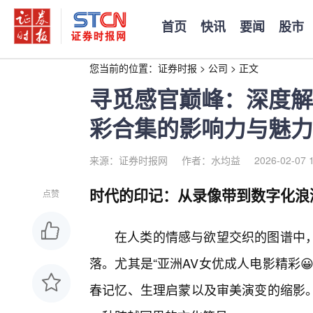
首页
快讯
要闻
股市
您当前的位置：
证券时报
>
公司
>
正文
寻觅感官巅峰：深度解
彩合集的影响力与魅力
来源：证券时报网
作者：水均益
2026-02-07 
时代的印记：从录像带到数字化浪
点赞
在人类的情感与欲望交织的图谱中
落。尤其是“亚洲AV女优成人电影精彩
春记忆、生理启蒙以及审美演变的缩影。