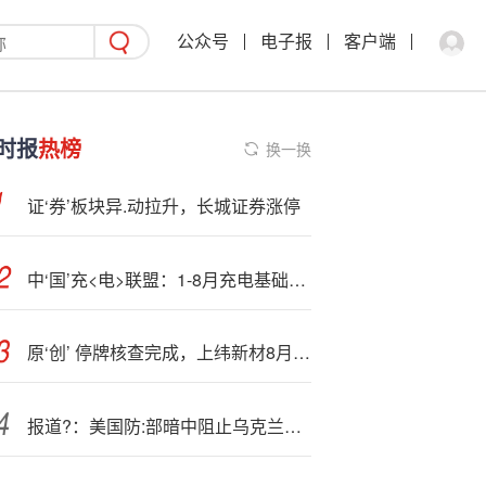
公众号
电子报
客户端
时报
热榜
换一换
证‘券’板块异.动拉升，长城证券涨停
中‘国’充<电>联盟：1-8月充电基础设施增量为453万个，同比上升88.5%
原‘创’ 停牌核查完成，上纬新材8月5日起复牌
报道?：美国防:部暗中阻止乌克兰对俄罗斯的远程导弹打击