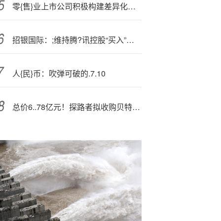
零{售}业上市公司积极构建差异化竞争优势
招银国际：;维持腾?讯控股“买入”评级 目标价705港元
人{民}币：吹弹可破的.7.10
总价6..78亿元！探路者拟收购贝特莱、上海通途各51%股权，两标的合计背负3亿元业绩对赌