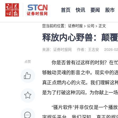
首页
快讯
要闻
股市
您当前的位置：
证券时报
>
公司
>
正文
释放内心野兽：颠覆
来源：证券时报网
作者：王志安
2026-02
你是否曾有过这样的时刻？在
点赞
够触动灵魂的影音之中。现实中的
真正点燃内心的火花。我们理解这种
是为了打破这种沉闷，为你献上一场
“骚片软件”并非仅仅是一个播
字娱乐平台。我们深知，真正的娱