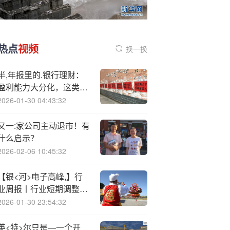
热点
视频
换一换
半,年报里的.银行理财：
盈利能力大分化，这类公
司规模增速迅猛
2026-01-30 04:43:32
又一:家公司主动退市！有
什么启示？
2026-02-06 10:45:32
【银<河>电子高峰,】行
业周报丨行业短期调整，
长期看好算力产业链
2026-01-30 23:54:32
英<特>尔只是—一个开